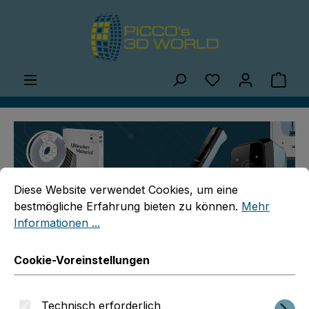
Zum Hauptinhalt springen
Du hast 0 Produ
Ware
Cookie-Voreinstellungen
Diese Website verwendet Cookies, um eine bestmögliche E
Diese Website verwendet Cookies, um eine
bestmögliche Erfahrung bieten zu können.
Mehr
Informationen ...
Über uns
Cookie-Voreinstellungen
PICCO´s 3D World
Technisch erforderlich