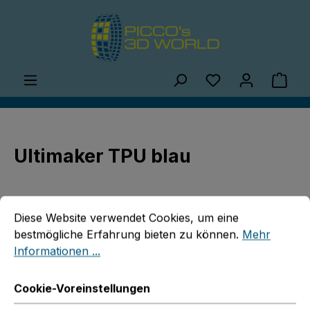
Zum Hauptinhalt springen
Du hast 0 Produ
Ware
Ultimaker TPU blau
Cookie-Voreinstellungen
Diese Website verwendet Cookies, um eine bestmögliche E
Diese Website verwendet Cookies, um eine
bestmögliche Erfahrung bieten zu können.
Mehr
Informationen ...
Bildergalerie überspringen
Cookie-Voreinstellungen