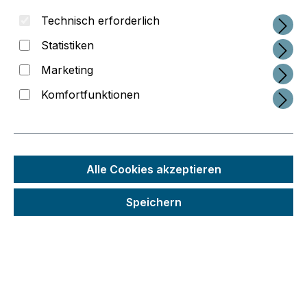
Technisch erforderlich
Statistiken
Marketing
Komfortfunktionen
Alle Cookies akzeptieren
Speichern
Regulärer Preis:
8.923,81 €
Preise inkl. MwSt. zzgl. Versandkosten
Schneller Versand
Seit 2014 im 3D-Druck-Business