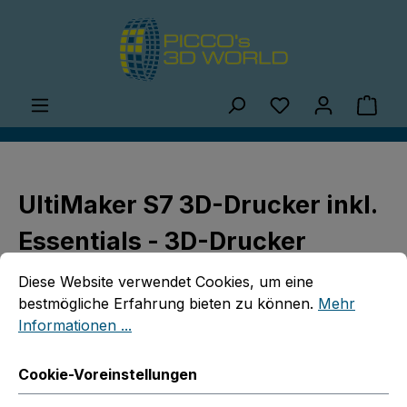
Zum Hauptinhalt springen
Du hast 0 Produ
Ware
UltiMaker S7 3D-Drucker inkl.
Essentials - 3D-Drucker
Cookie-Voreinstellungen
Diese Website verwendet Cookies, um eine bestmögliche E
Diese Website verwendet Cookies, um eine
bestmögliche Erfahrung bieten zu können.
Mehr
Informationen ...
Cookie-Voreinstellungen
Bildergalerie überspringen