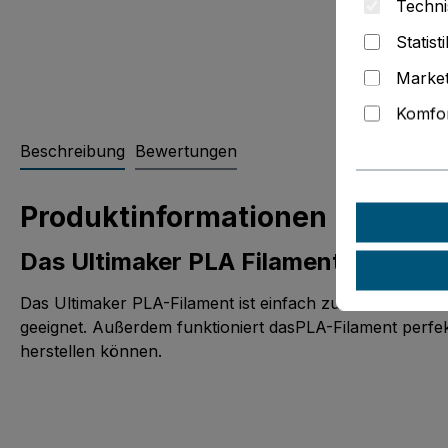
Techni
Statist
Market
Komfor
Beschreibung
Bewertungen
Produktinformationen "Ultima
Das Ultimaker PLA Filament
Das Ultimaker PLA-Filament ist einfach zu drucken un
geeignet. Außerdem funktioniert dasPLA-Filament perfek
herstellen können.