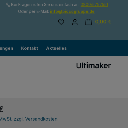
Bei Fragen rufen Sie uns einfach an:
0800/5757551
Oder per E-Mail:
info@piccogruppe.de
Du hast 0 Produkte auf dem
0,00 €
Ware
lungen
Kontakt
Aktuelles
eis:
€
. MwSt. zzgl. Versandkosten