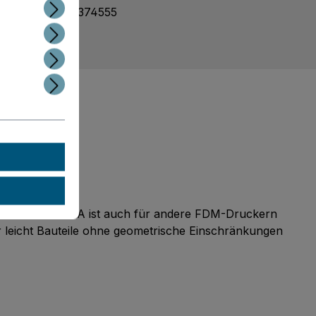
mmer:
8718836374555
t erstellen
t erstellen
as Ultimaker PLA ist auch für andere FDM-Druckern
er leicht Bauteile ohne geometrische Einschränkungen