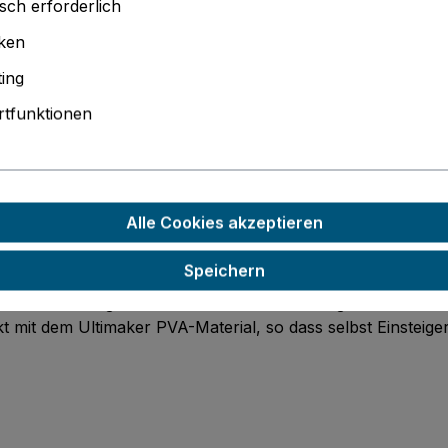
sch erforderlich
Produktnu
iken
PDF Angebo
PDF Angebo
ing
tfunktionen
ker PLA schwarz"
Alle Cookies akzeptieren
Speichern
d wird aus biologisch abbaubaren Rohstoffen gewonnen. D
t mit dem Ultimaker PVA-Material, so dass selbst Einsteig