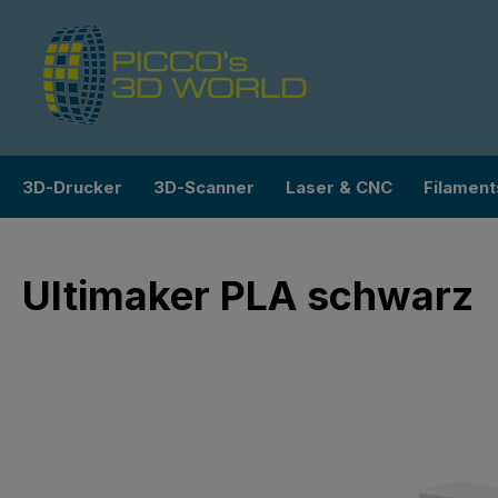
m Hauptinhalt springen
Zur Suche springen
Zur Hauptnavigation springen
3D-Drucker
3D-Scanner
Laser & CNC
Filament
Ultimaker PLA schwarz
Bildergalerie überspringen