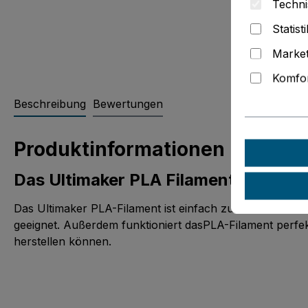
Techni
Statist
Market
Komfor
Beschreibung
Bewertungen
Produktinformationen "Ultimak
Das Ultimaker PLA Filament
Das Ultimaker PLA-Filament ist einfach zu drucken un
geeignet. Außerdem funktioniert dasPLA-Filament perfek
herstellen können.