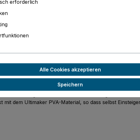
sch erforderlich
Produktnu
iken
PDF Angebo
PDF Angebo
ing
tfunktionen
er PLA rot"
Alle Cookies akzeptieren
Speichern
d wird aus biologisch abbaubaren Rohstoffen gewonnen. D
t mit dem Ultimaker PVA-Material, so dass selbst Einsteig