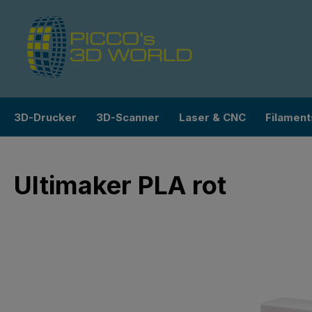
m Hauptinhalt springen
Zur Suche springen
Zur Hauptnavigation springen
3D-Drucker
3D-Scanner
Laser & CNC
Filament
Ultimaker PLA rot
Bildergalerie überspringen