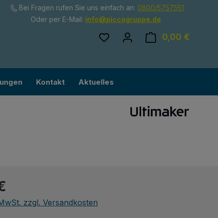
Bei Fragen rufen Sie uns einfach an:
0800/5757551
Oder per E-Mail:
info@piccogruppe.de
Du hast 0 Produkte auf dem
0,00 €
Ware
lungen
Kontakt
Aktuelles
eis:
€
. MwSt. zzgl. Versandkosten