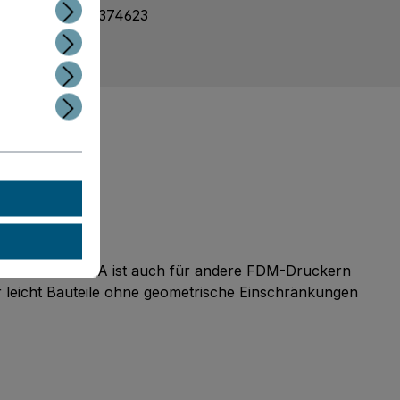
mmer:
8718836374623
t erstellen
t erstellen
as Ultimaker PLA ist auch für andere FDM-Druckern
er leicht Bauteile ohne geometrische Einschränkungen