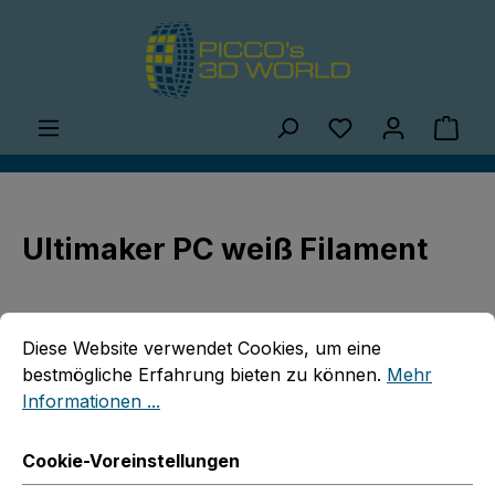
Zum Hauptinhalt springen
Du hast 0 Produ
Ware
Ultimaker PC weiß Filament
Cookie-Voreinstellungen
Diese Website verwendet Cookies, um eine bestmögliche E
Diese Website verwendet Cookies, um eine
bestmögliche Erfahrung bieten zu können.
Mehr
Informationen ...
Bildergalerie überspringen
Cookie-Voreinstellungen