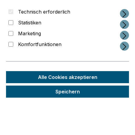
Technisch erforderlich
Statistiken
Marketing
Komfortfunktionen
Regulärer Preis:
48,40 €
Alle Cookies akzeptieren
Preise inkl. MwSt. zzgl. Versandkosten
Speichern
Schneller Versand
Seit 2014 im 3D-Druck-Business
Interessante Service-Konzepte