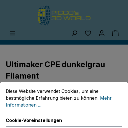
Zum Hauptinhalt springen
Du hast 0 Produ
Ware
Ultimaker CPE dunkelgrau
Filament
Cookie-Voreinstellungen
Diese Website verwendet Cookies, um eine bestmögliche E
Diese Website verwendet Cookies, um eine
bestmögliche Erfahrung bieten zu können.
Mehr
Informationen ...
Bildergalerie überspringen
Cookie-Voreinstellungen