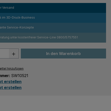
r Versand
4 im 3D-Druck-Business
sante Service-Konzepte
atung unter kostenfreier Service-Line 0800/5757551
 Anzahl: Gib den gewünschten Wert ein 
In den Warenkorb
ttel hinzufügen
mmer:
SW10521
t erstellen
t erstellen