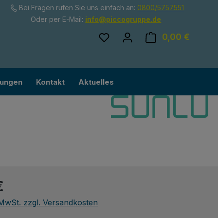
Bei Fragen rufen Sie uns einfach an:
0800/5757551
Oder per E-Mail:
info@piccogruppe.de
Du hast 0 Produkte auf dem
0,00 €
Ware
lungen
Kontakt
Aktuelles
eis:
€
. MwSt. zzgl. Versandkosten