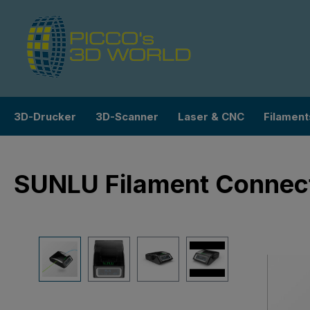
m Hauptinhalt springen
Zur Suche springen
Zur Hauptnavigation springen
3D-Drucker
3D-Scanner
Laser & CNC
Filament
SUNLU Filament Connec
Bildergalerie überspringen