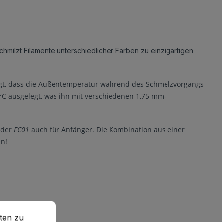
hmilzt Filamente unterschiedlicher Farben zu einzigartigen
sorgt, dass die Außentemperatur während des Schmelzvorgangs
 °C ausgelegt, was ihn mit verschiedenen 1,75 mm-
h der
FC01
auch für Anfänger. Die Kombination aus einer
en!
en zu können.
Mehr Informationen ...
ten zu