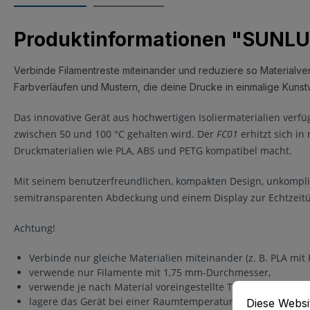
Produktinformationen "SUNLU
Verbinde Filamentreste miteinander und reduziere so Material
Farbverläufen und Mustern, die deine Drucke in einmalige Kuns
Das innovative Gerät aus hochwertigen Isoliermaterialien verf
zwischen 50 und 100 °C gehalten wird. Der
FC01
erhitzt sich in
Druckmaterialien wie PLA, ABS und PETG kompatibel macht.
Mit seinem benutzerfreundlichen, kompakten Design, unkomplizie
semitransparenten Abdeckung und einem Display zur Echtzeitü
Achtung!
Verbinde nur gleiche Materialien miteinander (z. B. PLA mit 
verwende nur Filamente mit 1,75 mm-Durchmesser,
Cookie-Vorein
verwende je nach Material voreingestellte Temperatureinste
Diese Website
lagere das Gerät bei einer Raumtemperatur von mindesten
Diese Websi