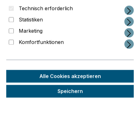
Technisch erforderlich
Statistiken
Marketing
Komfortfunktionen
Alle Cookies akzeptieren
Regulärer Preis:
132,09 €
Preise inkl. MwSt. zzgl. Versandkosten
Speichern
Schneller Versand
Seit 2014 im 3D-Druck-Business
Interessante Service-Konzepte