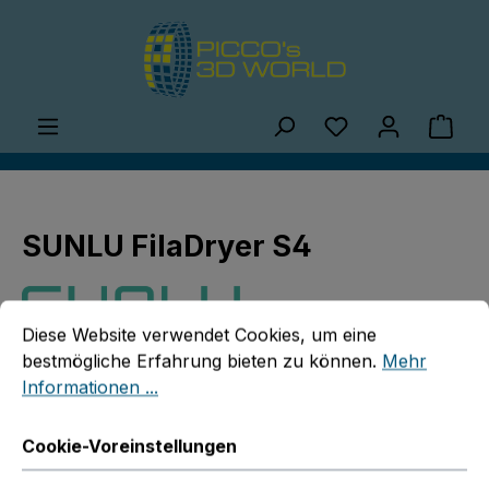
Zum Hauptinhalt springen
Du hast 0 Produ
Ware
SUNLU FilaDryer S4
Cookie-Voreinstellungen
Diese Website verwendet Cookies, um eine bestmögliche E
Diese Website verwendet Cookies, um eine
bestmögliche Erfahrung bieten zu können.
Mehr
Informationen ...
Bildergalerie überspringen
Cookie-Voreinstellungen