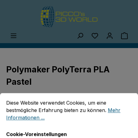
Zum Hauptinhalt springen
Du hast 0 Produ
Ware
Polymaker PolyTerra PLA
Pastel
Cookie-Voreinstellungen
Diese Website verwendet Cookies, um eine bestmögliche E
Diese Website verwendet Cookies, um eine
bestmögliche Erfahrung bieten zu können.
Mehr
Informationen ...
Bildergalerie überspringen
Cookie-Voreinstellungen