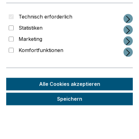
Technisch erforderlich
Statistiken
Marketing
Komfortfunktionen
Alle Cookies akzeptieren
Regulärer Preis:
19,66 €
Speichern
Preise inkl. MwSt. zzgl. Versandkosten
Schneller Versand
Seit 2014 im 3D-Druck-Business