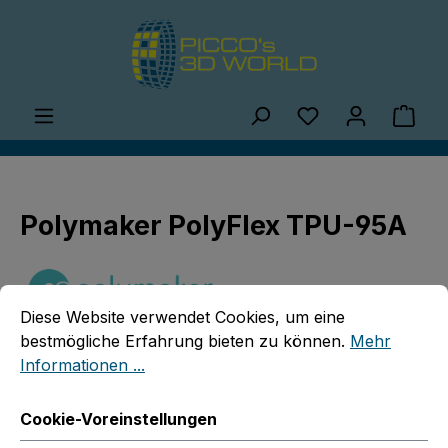
Zum Hauptinhalt springen
Du hast 0 Produ
Ware
Polymaker PolyFlex TPU-95A
Cookie-Voreinstellungen
Diese Website verwendet Cookies, um eine bestmögliche E
Diese Website verwendet Cookies, um eine
bestmögliche Erfahrung bieten zu können.
Mehr
Informationen ...
Bildergalerie überspringen
Cookie-Voreinstellungen