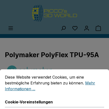
Zum Hauptinhalt springen
Du hast 0 Produ
Ware
Polymaker PolyFlex TPU-95A
Cookie-Voreinstellungen
Diese Website verwendet Cookies, um eine bestmögliche E
Diese Website verwendet Cookies, um eine
bestmögliche Erfahrung bieten zu können.
Mehr
Informationen ...
Bildergalerie überspringen
Cookie-Voreinstellungen