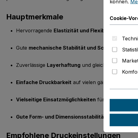
können.
Meh
Hauptmerkmale
Cookie-Vor
Hervorragende
Elastizität und Flexibilität
– ideal f
Techni
Gute
mechanische Stabilität und Schlagzähigkeit
Statist
Market
Zuverlässige
Layerhaftung
und gleichmäßige Extrus
Komfor
Einfache Druckbarkeit
auf vielen gängigen 3D-Dr
Vielseitige Einsatzmöglichkeiten
für flexible Proto
Gute Form- und Dimensionsstabilität
über die Leb
Empfohlene Druckeinstellungen