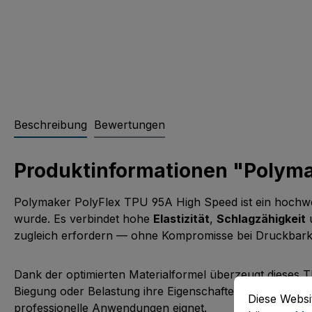
Beschreibung
Bewertungen
Produktinformationen "Polym
Polymaker PolyFlex TPU 95A High Speed ist ein hochwert
wurde. Es verbindet hohe
Elastizität
,
Schlagzähigkeit
zugleich erfordern — ohne Kompromisse bei Druckbarke
Dank der optimierten Materialformel überzeugt dieses
Cookie-Vorein
Diese Website
Biegung oder Belastung ihre Eigenschaften behält. Glei
Diese Websi
professionelle Anwendungen eignet.