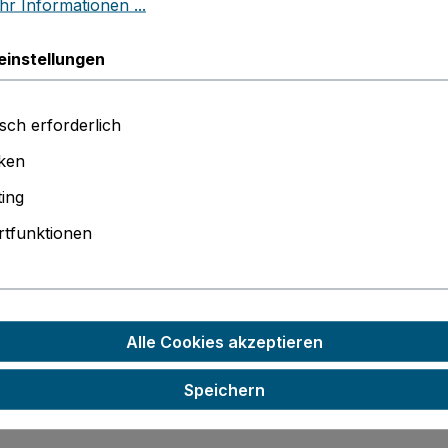
r Informationen ...
einstellungen
ür flexible Teile, Dichtungen oder stoßabsorbierende Kom
sch erforderlich
trotz Elastizität
iken
ing
ion für saubere, glatte Oberflächen
tfunktionen
uckern
typen, funktionale Bauteile oder flexible Alltagsgegenständ
Alle Cookies akzeptieren
ensdauer
Speichern