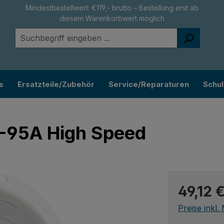
Mindestbestellwert: €119,- brutto – Bestellung erst ab
diesem Warenkorbwert möglich
s
Ersatzteile/Zubehör
Service/Reparaturen
Schu
U-95A High Speed
Regulärer Pr
49,12 
Preise inkl