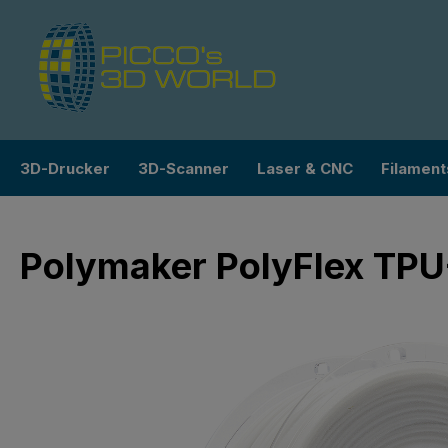
m Hauptinhalt springen
Zur Suche springen
Zur Hauptnavigation springen
3D-Drucker
3D-Scanner
Laser & CNC
Filament
Polymaker PolyFlex TP
Bildergalerie überspringen