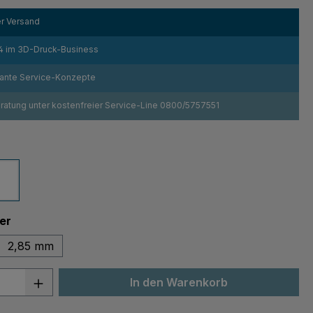
r Versand
4 im 3D-Druck-Business
sante Service-Konzepte
atung unter kostenfreier Service-Line 0800/5757551
ählen
z
Weiß
auswählen
er
2,85 mm
 Anzahl: Gib den gewünschten Wert ein 
In den Warenkorb