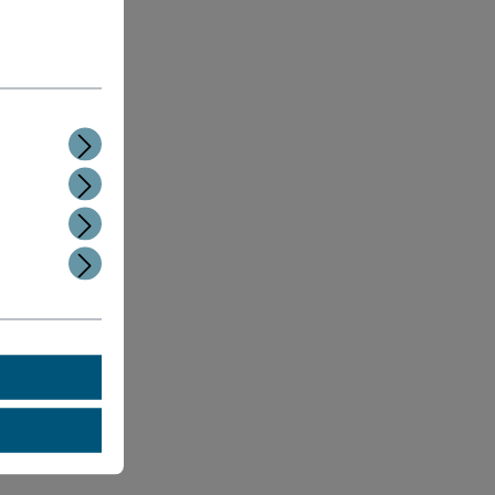
ponenten
e