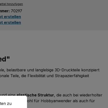
ttel hinzufügen
mmer:
70297
t erstellen
t erstellen
ed"
e, belastbare und langlebige 3D-Druckteile konzipiert
nale Teile, die Flexibilität und Strapazierfähigkeit
und eine
elastische Struktur
, die auch bei wiederholter
en zu können.
Mehr Informationen ...
durch es sich sowohl für Hobbyanwender als auch für
ten zu