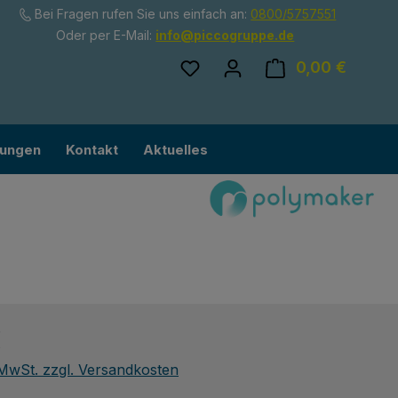
Bei Fragen rufen Sie uns einfach an:
0800/5757551
Oder per E-Mail:
info@piccogruppe.de
Du hast 0 Produkte auf dem
0,00 €
Ware
lungen
Kontakt
Aktuelles
eis:
€
. MwSt. zzgl. Versandkosten