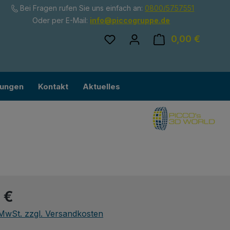
Bei Fragen rufen Sie uns einfach an:
0800/5757551
Oder per E-Mail:
info@piccogruppe.de
Du hast 0 Produkte auf dem
0,00 €
Ware
lungen
Kontakt
Aktuelles
eis:
 €
. MwSt. zzgl. Versandkosten