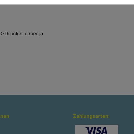
D-Drucker dabei: ja
onen
Zahlungsarten: