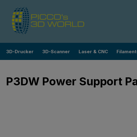
m Hauptinhalt springen
Zur Suche springen
Zur Hauptnavigation springen
3D-Drucker
3D-Scanner
Laser & CNC
Filament
P3DW Power Support Pa
Bildergalerie überspringen