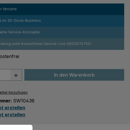
r Versand
4 im 3D-Druck-Business
sante Service-Konzepte
atung unter kostenfreier Service-Line 0800/5757551
stenfrei
 Anzahl: Gib den gewünschten Wert ein 
In den Warenkorb
ttel hinzufügen
mmer:
SW10438
t erstellen
t erstellen
en zu können.
Mehr Informationen ...