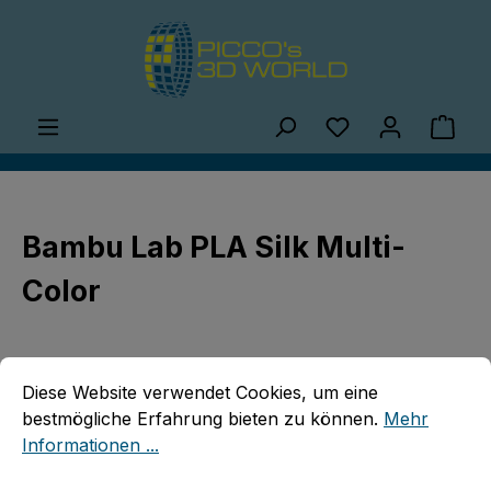
Zum Hauptinhalt springen
Du hast 0 Produ
Ware
Bambu Lab PLA Silk Multi-
Color
Cookie-Voreinstellungen
Diese Website verwendet Cookies, um eine bestmögliche E
Diese Website verwendet Cookies, um eine
bestmögliche Erfahrung bieten zu können.
Mehr
Informationen ...
Bildergalerie überspringen