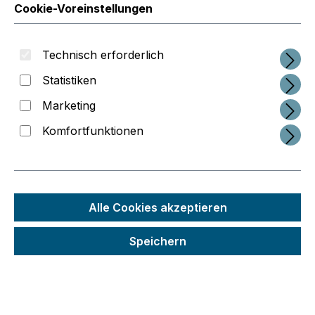
Cookie-Voreinstellungen
Technisch erforderlich
Statistiken
Marketing
Komfortfunktionen
Alle Cookies akzeptieren
Regulärer Preis:
27,97 €
Speichern
Preise inkl. MwSt. zzgl. Versandkosten
Schneller Versand