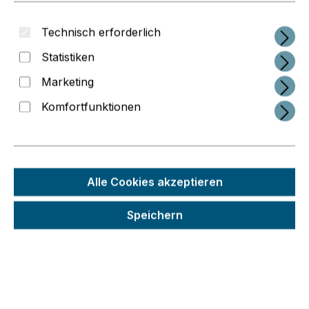
Technisch erforderlich
Statistiken
Marketing
Komfortfunktionen
Alle Cookies akzeptieren
Regulärer Preis:
Speichern
36,89 €
Preise inkl. MwSt. zzgl. Versandkosten
Schneller Versand