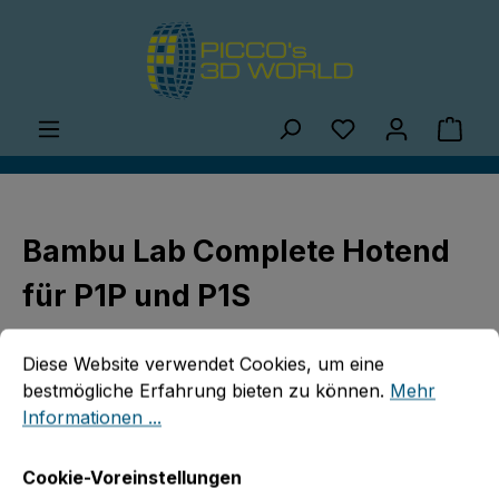
Zum Hauptinhalt springen
Du hast 0 Produ
Ware
Bambu Lab Complete Hotend
für P1P und P1S
Cookie-Voreinstellungen
Diese Website verwendet Cookies, um eine bestmögliche E
Diese Website verwendet Cookies, um eine
bestmögliche Erfahrung bieten zu können.
Mehr
Informationen ...
Bildergalerie überspringen
Cookie-Voreinstellungen