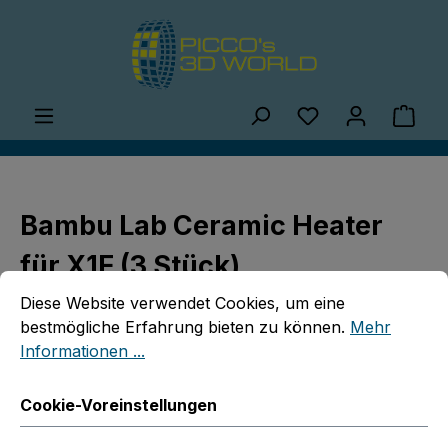
Zum Hauptinhalt springen
Du hast 0 Produ
Ware
Bambu Lab Ceramic Heater
für X1E (3 Stück)
Cookie-Voreinstellungen
Diese Website verwendet Cookies, um eine bestmögliche E
Diese Website verwendet Cookies, um eine
bestmögliche Erfahrung bieten zu können.
Mehr
Informationen ...
Cookie-Voreinstellungen
Bildergalerie überspringen