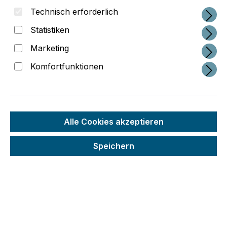
Technisch erforderlich
Statistiken
Marketing
Komfortfunktionen
Regulärer Preis:
42,84 €
Alle Cookies akzeptieren
Preise inkl. MwSt. zzgl. Versandkosten
Speichern
Schneller Versand
Seit 2014 im 3D-Druck-Business
Interessante Service-Konzepte