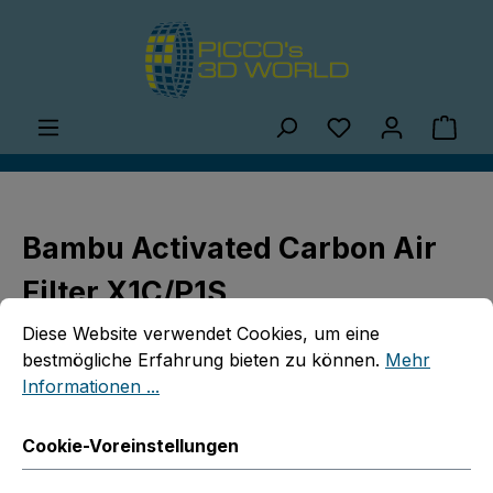
Zum Hauptinhalt springen
Du hast 0 Produ
Ware
Bambu Activated Carbon Air
Filter X1C/P1S
Cookie-Voreinstellungen
Diese Website verwendet Cookies, um eine bestmögliche E
Diese Website verwendet Cookies, um eine
bestmögliche Erfahrung bieten zu können.
Mehr
Informationen ...
Cookie-Voreinstellungen
Bildergalerie überspringen