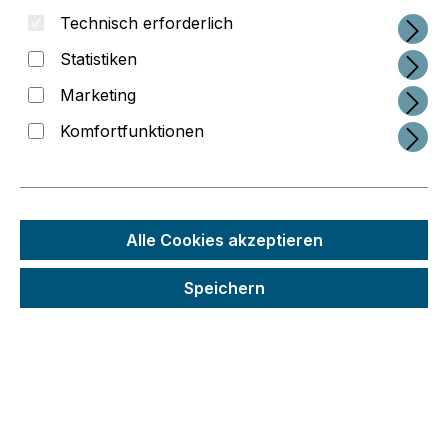
Technisch erforderlich
Statistiken
Marketing
Komfortfunktionen
Regulärer Preis:
7,13 €
Alle Cookies akzeptieren
Preise inkl. MwSt. zzgl. Versandkosten
Speichern
Schneller Versand
Seit 2014 im 3D-Druck-Business
Interessante Service-Konzepte