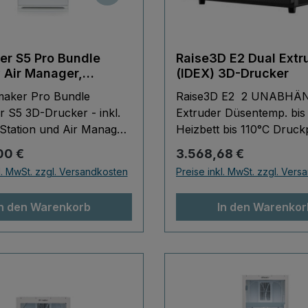
er S5 Pro Bundle
Raise3D E2 Dual Extr
v Air Manager,
(IDEX) 3D-Drucker
l Station + Essentials
maker Pro Bundle
Raise3D E2 2 UNABHÄ
r S5 3D-Drucker - inkl.
Extruder Düsentemp. bis
 Station und Air Manager
Heizbett bis 110°C Druckp
 Produkt Das UltiMaker
herausnehmbar Druckpla
r Preis:
Regulärer Preis:
00 €
3.568,68 €
ndle ist der ideale
biegbar Live Kamera 7-I
l. MwSt. zzgl. Versandkosten
Preise inkl. MwSt. zzgl. Ver
in den professionellen
Touch FFF/FDM Technol
. Der Ultimaker S5 ist
Robust und Präzise koste
In den Warenkorb
In den Warenkor
 verlässlichsten und weit
Slicersoftware
esten 3D-Drucker mit
Stromausfallspeicher
 eines hervorrahendem
Geschlossener Bauraum
ms im Bereich Software
WiFi,Ethernet,USB kaum
rialien. Der UM S5
hören während des Betr
et fast alle gängigen
Der Raise3D-E2-3D-Druc