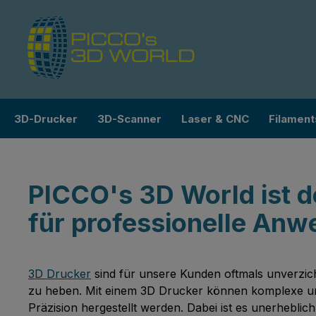
m Hauptinhalt springen
Zur Suche springen
Zur Hauptnavigation springen
3D-Drucker
3D-Scanner
Laser & CNC
Filament
PICCO's 3D World ist 
für professionelle An
3D Drucker
sind für unsere Kunden oftmals unverzich
zu heben. Mit einem 3D Drucker können komplexe und 
Präzision hergestellt werden. Dabei ist es unerhebli