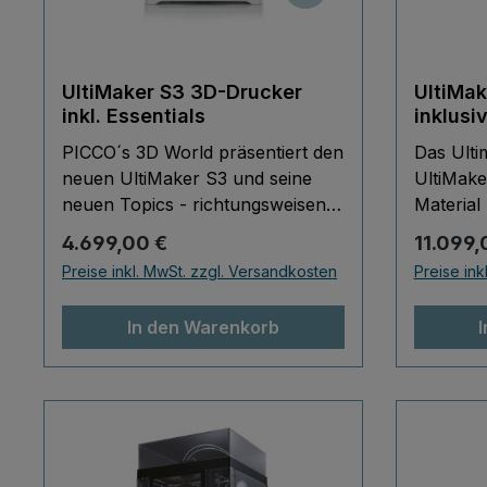
UltiMaker S3 3D-Drucker
UltiMak
inkl. Essentials
inklusi
Materia
PICCO´s 3D World präsentiert den
Das Ulti
neuen UltiMaker S3 und seine
UltiMake
neuen Topics - richtungsweisend,
Material
leistungsfähig, zuverlässig und
in einem
Regulärer Preis:
Reguläre
4.699,00 €
11.099,
universell einsetzbar! Der
S5 Pro Bu
Preise inkl. MwSt. zzgl. Versandkosten
Preise ink
UltiMaker S3 ist ein
Einstieg 
bürotauglicher Desktop FDM-
3D-Druck
In den Warenkorb
Drucker, der eigens dafür
einer der
entwickelt wurde, in einer
verbreit
Büroumgebung Ergebnisse in
inklusiv
Industriequalität produzieren zu
Ökosyste
können mit einem hohen Grad an
und Mate
Benutzerfreundlichkeit. Dies
verarbeit